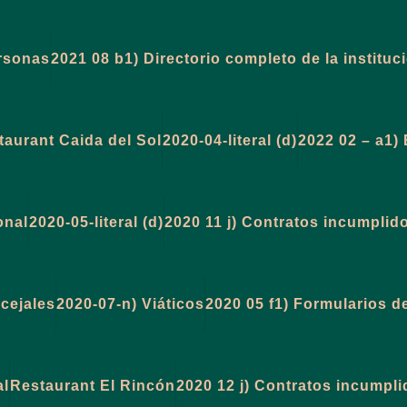
ersonas
2021 08 b1) Directorio completo de la instituc
taurant Caida del Sol
2020-04-literal (d)
2022 02 – a1)
onal
2020-05-literal (d)
2020 11 j) Contratos incumpli
cejales
2020-07-n) Viáticos
2020 05 f1) Formularios d
al
Restaurant El Rincón
2020 12 j) Contratos incumpl