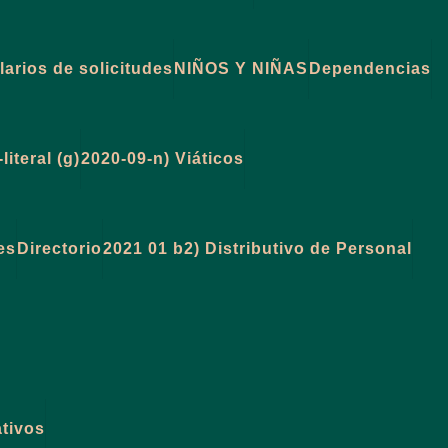
larios de solicitudes
NIÑOS Y NIÑAS
Dependencias
literal (g)
2020-09-n) Viáticos
es
Directorio
2021 01 b2) Distributivo de Personal
ativos