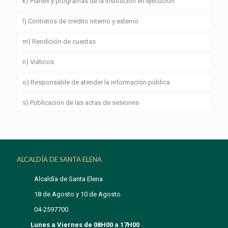
k) Planes y programas de la institución en ejecución
l) Contratos de crédito interno y externo
m) Rendición de cuentas
n) Viáticos
o) Responsable de atender la información pública
s) Publicación de las actas de sesiones
ALCALDÍA DE SANTA ELENA
Alcaldía de Santa Elena
18 de Agosto y 10 de Agosto
04-2597700
Lunes a Viernes de 08H00 a 17H00