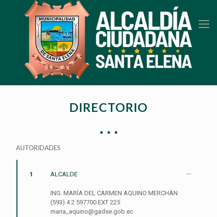
DIRECTORIO
AUTORIDADES
1
ALCALDE
ING. MARÍA DEL CARMEN AQUINO MERCHÁN
(593) 4 2 597700 EXT 225
maria_aquino@gadse.gob.ec