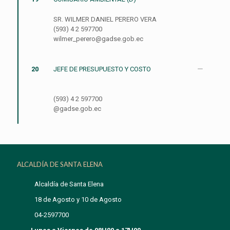
SR. WILMER DANIEL PERERO VERA
(593) 4 2 597700
wilmer_perero@gadse.gob.ec
20
JEFE DE PRESUPUESTO Y COSTO
(593) 4 2 597700
@gadse.gob.ec
ALCALDÍA DE SANTA ELENA
Alcaldía de Santa Elena
18 de Agosto y 10 de Agosto
04-2597700