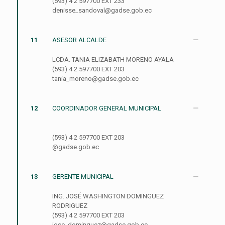
(593) 4 2 597700 EXT 233
denisse_sandoval@gadse.gob.ec
11
ASESOR ALCALDE
LCDA. TANIA ELIZABATH MORENO AYALA
(593) 4 2 597700 EXT 203
tania_moreno@gadse.gob.ec
12
COORDINADOR GENERAL MUNICIPAL
(593) 4 2 597700 EXT 203
@gadse.gob.ec
13
GERENTE MUNICIPAL
ING. JOSÉ WASHINGTON DOMINGUEZ
RODRIGUEZ
(593) 4 2 597700 EXT 203
jose_dominguez@gadse.gob.ec