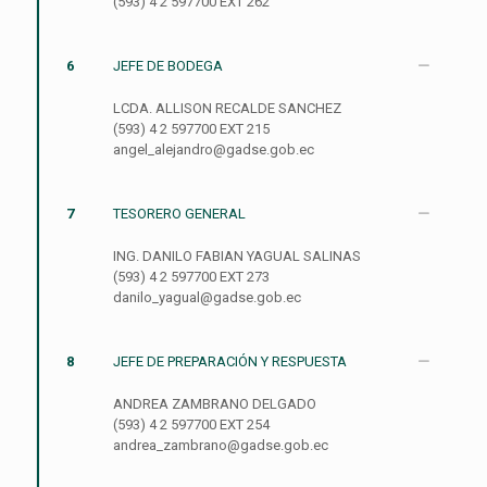
(593) 4 2 597700 EXT 262
6
JEFE DE BODEGA
LCDA. ALLISON RECALDE SANCHEZ
(593) 4 2 597700 EXT 215
angel_alejandro@gadse.gob.ec
7
TESORERO GENERAL
ING. DANILO FABIAN YAGUAL SALINAS
(593) 4 2 597700 EXT 273
danilo_yagual@gadse.gob.ec
8
JEFE DE PREPARACIÓN Y RESPUESTA
ANDREA ZAMBRANO DELGADO
(593) 4 2 597700 EXT 254
andrea_zambrano@gadse.gob.ec