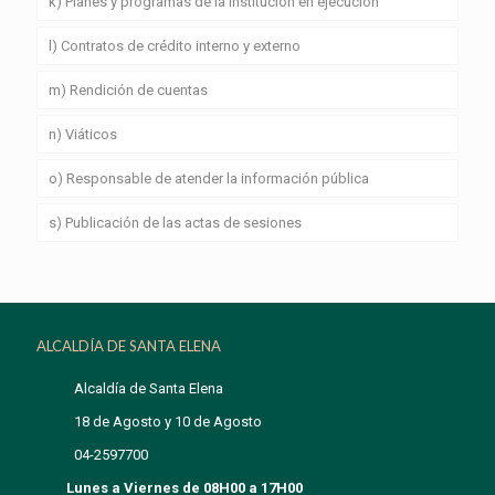
k) Planes y programas de la institución en ejecución
l) Contratos de crédito interno y externo
m) Rendición de cuentas
n) Viáticos
o) Responsable de atender la información pública
s) Publicación de las actas de sesiones
ALCALDÍA DE SANTA ELENA
Alcaldía de Santa Elena
18 de Agosto y 10 de Agosto
04-2597700
Lunes a Viernes de 08H00 a 17H00