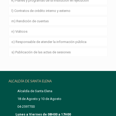
k) Planes y programas de la institución en ejecución
l) Contratos de crédito interno y externo
m) Rendición de cuentas
n) Viáticos
o) Responsable de atender la información pública
s) Publicación de las actas de sesiones
ALCALDÍA DE SANTA ELENA
Alcaldía de Santa Elena
18 de Agosto y 10 de Agosto
04-2597700
Lunes a Viernes de 08H00 a 17H00