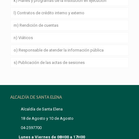
k) Planes y programas de la institución en ejecución
l) Contratos de crédito interno y externo
m) Rendición de cuentas
n) Viáticos
o) Responsable de atender la información pública
s) Publicación de las actas de sesiones
ALCALDÍA DE SANTA ELENA
Alcaldía de Santa Elena
18 de Agosto y 10 de Agosto
04-2597700
Lunes a Viernes de 08H00 a 17H00