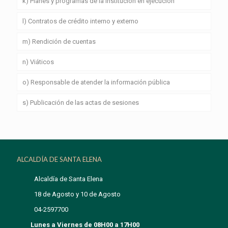
k) Planes y programas de la institución en ejecución
l) Contratos de crédito interno y externo
m) Rendición de cuentas
n) Viáticos
o) Responsable de atender la información pública
s) Publicación de las actas de sesiones
ALCALDÍA DE SANTA ELENA
Alcaldía de Santa Elena
18 de Agosto y 10 de Agosto
04-2597700
Lunes a Viernes de 08H00 a 17H00