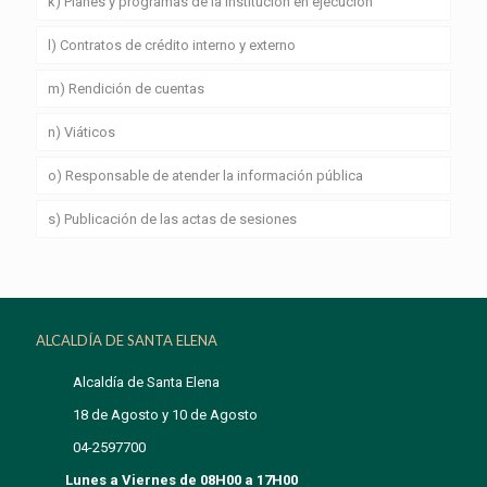
k) Planes y programas de la institución en ejecución
l) Contratos de crédito interno y externo
m) Rendición de cuentas
n) Viáticos
o) Responsable de atender la información pública
s) Publicación de las actas de sesiones
ALCALDÍA DE SANTA ELENA
Alcaldía de Santa Elena
18 de Agosto y 10 de Agosto
04-2597700
Lunes a Viernes de 08H00 a 17H00