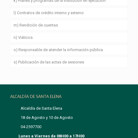
k) Planes y programas de la institución en ejecución
l) Contratos de crédito interno y externo
m) Rendición de cuentas
n) Viáticos
o) Responsable de atender la información pública
s) Publicación de las actas de sesiones
ALCALDÍA DE SANTA ELENA
Alcaldía de Santa Elena
18 de Agosto y 10 de Agosto
04-2597700
Lunes a Viernes de 08H00 a 17H00