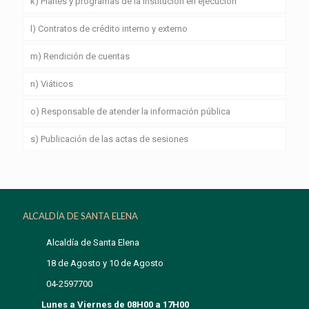
k) Planes y programas de la institución en ejecución
l) Contratos de crédito interno y externo
m) Rendición de cuentas
n) Viáticos
o) Responsable de atender la información pública
s) Publicación de las actas de sesiones
ALCALDÍA DE SANTA ELENA
Alcaldía de Santa Elena
18 de Agosto y 10 de Agosto
04-2597700
Lunes a Viernes de 08H00 a 17H00