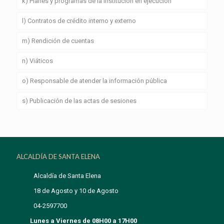
k) Planes y programas de la institución en ejecución
l) Contratos de crédito interno y externo
m) Rendición de cuentas
n) Viáticos
o) Responsable de atender la información pública
s) Publicación de las actas de sesiones
ALCALDÍA DE SANTA ELENA
Alcaldía de Santa Elena
18 de Agosto y 10 de Agosto
04-2597700
Lunes a Viernes de 08H00 a 17H00