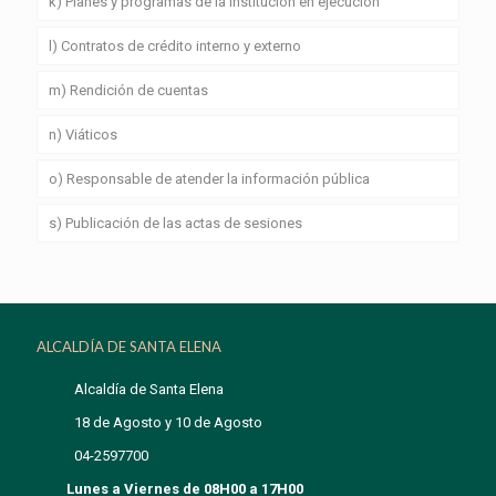
k) Planes y programas de la institución en ejecución
l) Contratos de crédito interno y externo
m) Rendición de cuentas
n) Viáticos
o) Responsable de atender la información pública
s) Publicación de las actas de sesiones
ALCALDÍA DE SANTA ELENA
Alcaldía de Santa Elena
18 de Agosto y 10 de Agosto
04-2597700
Lunes a Viernes de 08H00 a 17H00