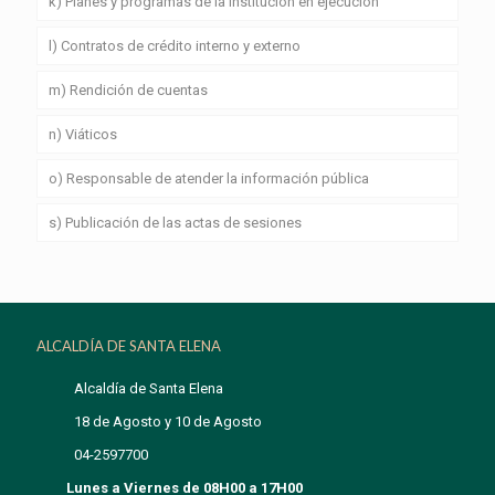
k) Planes y programas de la institución en ejecución
l) Contratos de crédito interno y externo
m) Rendición de cuentas
n) Viáticos
o) Responsable de atender la información pública
s) Publicación de las actas de sesiones
ALCALDÍA DE SANTA ELENA
Alcaldía de Santa Elena
18 de Agosto y 10 de Agosto
04-2597700
Lunes a Viernes de 08H00 a 17H00