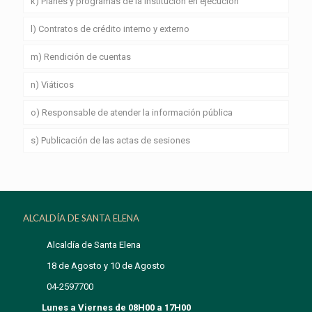
k) Planes y programas de la institución en ejecución
l) Contratos de crédito interno y externo
m) Rendición de cuentas
n) Viáticos
o) Responsable de atender la información pública
s) Publicación de las actas de sesiones
ALCALDÍA DE SANTA ELENA
Alcaldía de Santa Elena
18 de Agosto y 10 de Agosto
04-2597700
Lunes a Viernes de 08H00 a 17H00