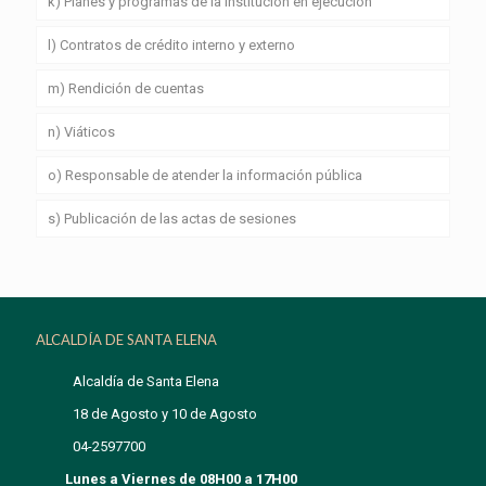
k) Planes y programas de la institución en ejecución
l) Contratos de crédito interno y externo
m) Rendición de cuentas
n) Viáticos
o) Responsable de atender la información pública
s) Publicación de las actas de sesiones
ALCALDÍA DE SANTA ELENA
Alcaldía de Santa Elena
18 de Agosto y 10 de Agosto
04-2597700
Lunes a Viernes de 08H00 a 17H00