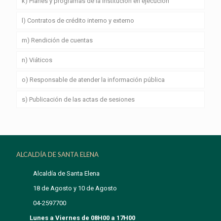
k) Planes y programas de la institución en ejecución
l) Contratos de crédito interno y externo
m) Rendición de cuentas
n) Viáticos
o) Responsable de atender la información pública
s) Publicación de las actas de sesiones
ALCALDÍA DE SANTA ELENA
Alcaldía de Santa Elena
18 de Agosto y 10 de Agosto
04-2597700
Lunes a Viernes de 08H00 a 17H00