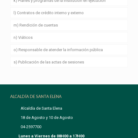
k) Planes y programas de la institución en ejecución
l) Contratos de crédito interno y externo
m) Rendición de cuentas
n) Viáticos
o) Responsable de atender la información pública
s) Publicación de las actas de sesiones
ALCALDÍA DE SANTA ELENA
Alcaldía de Santa Elena
18 de Agosto y 10 de Agosto
04-2597700
Lunes a Viernes de 08H00 a 17H00