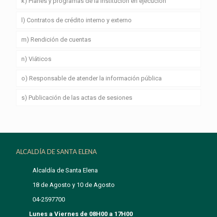
k) Planes y programas de la institución en ejecución
l) Contratos de crédito interno y externo
m) Rendición de cuentas
n) Viáticos
o) Responsable de atender la información pública
s) Publicación de las actas de sesiones
ALCALDÍA DE SANTA ELENA
Alcaldía de Santa Elena
18 de Agosto y 10 de Agosto
04-2597700
Lunes a Viernes de 08H00 a 17H00