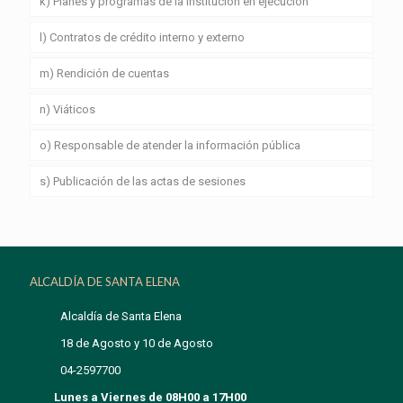
k) Planes y programas de la institución en ejecución
l) Contratos de crédito interno y externo
m) Rendición de cuentas
n) Viáticos
o) Responsable de atender la información pública
s) Publicación de las actas de sesiones
ALCALDÍA DE SANTA ELENA
Alcaldía de Santa Elena
18 de Agosto y 10 de Agosto
04-2597700
Lunes a Viernes de 08H00 a 17H00