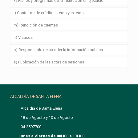
k) Planes y programas de la institución en ejecución
l) Contratos de crédito interno y externo
m) Rendición de cuentas
n) Viáticos
o) Responsable de atender la información pública
s) Publicación de las actas de sesiones
ALCALDÍA DE SANTA ELENA
Alcaldía de Santa Elena
18 de Agosto y 10 de Agosto
04-2597700
Lunes a Viernes de 08H00 a 17H00