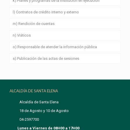
k) Planes y programas de la institución en ejecución
l) Contratos de crédito interno y externo
m) Rendición de cuentas
n) Viáticos
o) Responsable de atender la información pública
s) Publicación de las actas de sesiones
ALCALDÍA DE SANTA ELENA
Alcaldía de Santa Elena
18 de Agosto y 10 de Agosto
04-2597700
Lunes a Viernes de 08H00 a 17H00