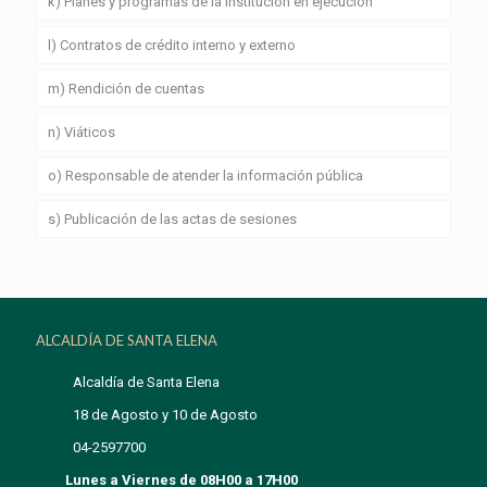
k) Planes y programas de la institución en ejecución
l) Contratos de crédito interno y externo
m) Rendición de cuentas
n) Viáticos
o) Responsable de atender la información pública
s) Publicación de las actas de sesiones
ALCALDÍA DE SANTA ELENA
Alcaldía de Santa Elena
18 de Agosto y 10 de Agosto
04-2597700
Lunes a Viernes de 08H00 a 17H00