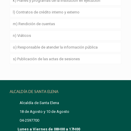
k) Planes y programas de la institución en ejecución
l) Contratos de crédito interno y externo
m) Rendición de cuentas
n) Viáticos
o) Responsable de atender la información pública
s) Publicación de las actas de sesiones
ALCALDÍA DE SANTA ELENA
Alcaldía de Santa Elena
18 de Agosto y 10 de Agosto
04-2597700
Lunes a Viernes de 08H00 a 17H00