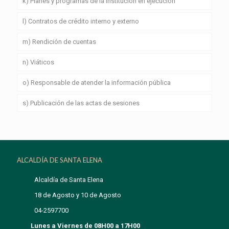
k) Planes y programas de la institución en ejecución
l) Contratos de crédito interno y externo
m) Rendición de cuentas
n) Viáticos
o) Responsable de atender la información pública
s) Publicación de las actas de sesiones
ALCALDÍA DE SANTA ELENA
Alcaldía de Santa Elena
18 de Agosto y 10 de Agosto
04-2597700
Lunes a Viernes de 08H00 a 17H00