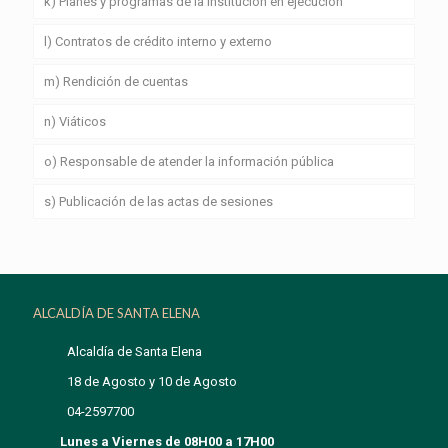
k) Planes y programas de la institución en ejecución
l) Contratos de crédito interno y externo
m) Rendición de cuentas
n) Viáticos
o) Responsable de atender la información pública
s) Publicación de las actas de sesiones
ALCALDÍA DE SANTA ELENA
Alcaldía de Santa Elena
18 de Agosto y 10 de Agosto
04-2597700
Lunes a Viernes de 08H00 a 17H00