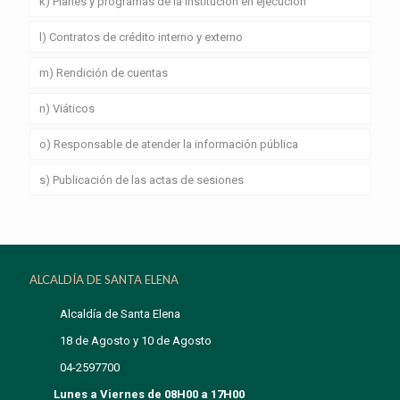
k) Planes y programas de la institución en ejecución
l) Contratos de crédito interno y externo
m) Rendición de cuentas
n) Viáticos
o) Responsable de atender la información pública
s) Publicación de las actas de sesiones
ALCALDÍA DE SANTA ELENA
Alcaldía de Santa Elena
18 de Agosto y 10 de Agosto
04-2597700
Lunes a Viernes de 08H00 a 17H00